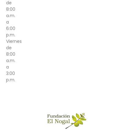
de
8:00
a.m.
a
6:00
p.m.
Viernes
de
8:00
a.m.
a
3:00
p.m.