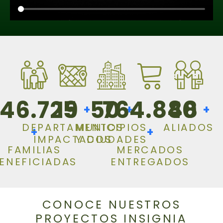
146.725
19
50
764.848
80
+
+
+
DEPARTAMENTOS
MUNICIPIOS
ALIADOS
+
+
IMPACTADOS
Y CIUDADES
FAMILIAS
MERCADOS
ENEFICIADAS
ENTREGADOS
CONOCE NUESTROS
PROYECTOS INSIGNIA