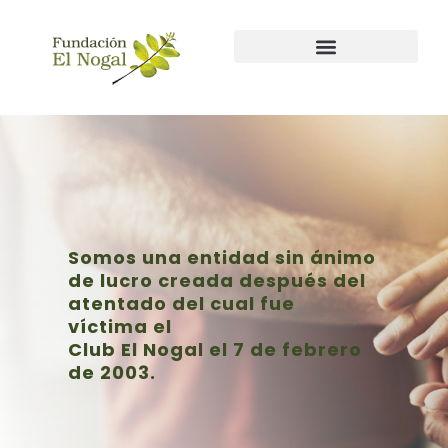
Nuestras lineas de acción
Nuestros eventos
Somos una entidad sin ánimo
de lucro creada después del
atentado del cual fue
víctima el
Club El Nogal el 7 de febrero
de 2003.